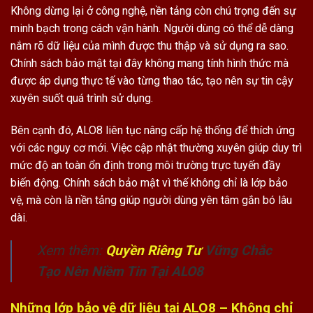
Không dừng lại ở công nghệ, nền tảng còn chú trọng đến sự
minh bạch trong cách vận hành. Người dùng có thể dễ dàng
nắm rõ dữ liệu của mình được thu thập và sử dụng ra sao.
Chính sách bảo mật tại đây không mang tính hình thức mà
được áp dụng thực tế vào từng thao tác, tạo nên sự tin cậy
xuyên suốt quá trình sử dụng.
Bên cạnh đó, ALO8 liên tục nâng cấp hệ thống để thích ứng
với các nguy cơ mới. Việc cập nhật thường xuyên giúp duy trì
mức độ an toàn ổn định trong môi trường trực tuyến đầy
biến động. Chính sách bảo mật vì thế không chỉ là lớp bảo
vệ, mà còn là nền tảng giúp người dùng yên tâm gắn bó lâu
dài.
Xem thêm:
Quyền Riêng Tư
Vững Chắc
Tạo Nên Niềm Tin Tại ALO8
Những lớp bảo vệ dữ liệu tại ALO8 – Không chỉ