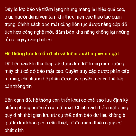
Đây là lớp bảo vệ thầm lặng nhưng mang lại hiệu quả cao,
giúp người dùng yên tâm khi thực hiện các thao tác quan
trọng. Chính sách bảo mật cũng liên tục được nâng cấp để
tích hợp công nghệ mới, đảm bảo khả năng chống lại những
rủi ro ngày càng tinh vi.
Hệ thống lưu trữ ổn định và kiểm soát nghiêm ngặt
Dữ liệu sau khi thu thập sẽ được lưu trữ trong môi trường
máy chủ có độ bảo mật cao. Quyền truy cập được phân cấp
rõ ràng, chỉ những bộ phận được ủy quyền mới có thể tiếp
cận thông tin.
Bên cạnh đó, hệ thống còn triển khai cơ chế sao lưu định kỳ
nhằm phòng ngừa rủi ro mất mát. Chính sách bảo mật cũng
quy định thời gian lưu trữ cụ thể, đảm bảo dữ liệu không bị
giữ lại khi không còn cần thiết, từ đó giảm thiểu nguy cơ
phát sinh.