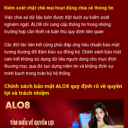
Kiểm soát chặt chẽ mọi hoạt động chia sẻ thông tin
Việc chia sẻ dữ liệu luôn được đặt dưới sự kiểm soát
nghiêm ngặt. ALO8 chỉ cung cấp thông tin trong những
trường hợp cần thiết và tuân thủ quy định liên quan.
Các đối tác liên kết cũng phải đáp ứng tiêu chuẩn bảo mật
tương đương để đảm bảo sự đồng bộ. Chính sách bảo mật
cam kết không sử dụng dữ liệu người dùng cho mục đích
thương mại, qua đó tạo dựng niềm tin và khẳng định sự
minh bạch trong toàn bộ hệ thống.
Chính sách bảo mật ALO8 quy định rõ về quyền
lợi và trách nhiệm