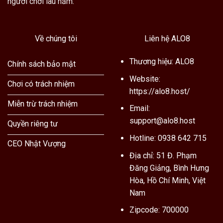
người chơi lâu năm.
Về chúng tôi
Liên hệ ALO8
Thương hiệu: ALO8
Chính sách bảo mật
Website:
Chơi có trách nhiệm
https://alo8.host/
Miễn trừ trách nhiệm
Email:
support@alo8.host
Quyền riêng tư
Hotline: 0938 642 715
CEO Nhật Vượng
Địa chỉ: 51 Đ. Phạm
Đăng Giảng, Bình Hưng
Hòa, Hồ Chí Minh, Việt
Nam
Zipcode: 700000