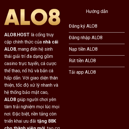
Hướng dẫn
Đăng ký ALO8
ALO8.HOST
là cổng truy
Đăng nhập ALO8
cập chính thức của
nhà cái
Nạp tiền ALO8
ALO8
, mang đến hệ sinh
thái giải trí đa dạng gồm
Rút tiền ALO8
casino trực tuyến, cá cược
thể thao, nổ hũ và bắn cá
Tải app ALO8
hấp dẫn. Với giao diện thân
thiện, tốc độ xử lý nhanh và
hệ thống bảo mật cao,
ALO8
giúp người chơi yên
tâm trải nghiệm mọi lúc mọi
nơi. Đặc biệt, nền tảng còn
triển khai ưu đãi
tặng 88K
cho thành viên mới
, tạo cơ