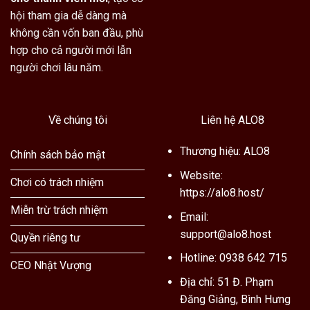
hội tham gia dễ dàng mà
không cần vốn ban đầu, phù
hợp cho cả người mới lẫn
người chơi lâu năm.
Về chúng tôi
Liên hệ ALO8
Thương hiệu: ALO8
Chính sách bảo mật
Website:
Chơi có trách nhiệm
https://alo8.host/
Miễn trừ trách nhiệm
Email:
support@alo8.host
Quyền riêng tư
Hotline: 0938 642 715
CEO Nhật Vượng
Địa chỉ: 51 Đ. Phạm
Đăng Giảng, Bình Hưng