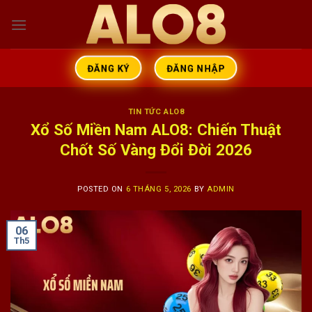
Skip
to
content
ĐĂNG NHẬP
ĐĂNG KÝ
TIN TỨC ALO8
Xổ Số Miền Nam ALO8: Chiến Thuật
Chốt Số Vàng Đổi Đời 2026
POSTED ON
6 THÁNG 5, 2026
BY
ADMIN
06
Th5