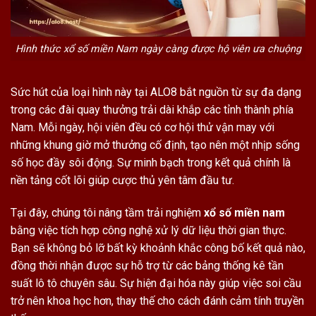
Hình thức xổ số miền Nam ngày càng được hộ viên ưa chuộng
Sức hút của loại hình này tại ALO8 bắt nguồn từ sự đa dạng
trong các đài quay thưởng trải dài khắp các tỉnh thành phía
Nam. Mỗi ngày, hội viên đều có cơ hội thử vận may với
những khung giờ mở thưởng cố định, tạo nên một nhịp sống
số học đầy sôi động. Sự minh bạch trong kết quả chính là
nền tảng cốt lõi giúp cược thủ yên tâm đầu tư.
Tại đây, chúng tôi nâng tầm trải nghiệm
xổ số miền nam
bằng việc tích hợp công nghệ xử lý dữ liệu thời gian thực.
Bạn sẽ không bỏ lỡ bất kỳ khoảnh khắc công bố kết quả nào,
đồng thời nhận được sự hỗ trợ từ các bảng thống kê tần
suất lô tô chuyên sâu. Sự hiện đại hóa này giúp việc soi cầu
trở nên khoa học hơn, thay thế cho cách đánh cảm tính truyền