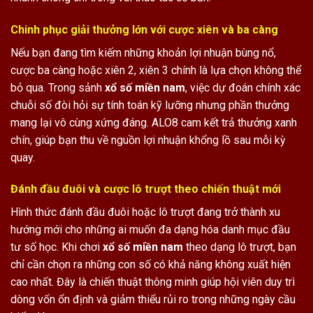
Chinh phục giải thưởng lớn với cược xiên và ba càng
Nếu bạn đang tìm kiếm những khoản lợi nhuận bùng nổ,
cược ba càng hoặc xiên 2, xiên 3 chính là lựa chọn không thể
bỏ qua. Trong sảnh
xổ số miền nam
, việc dự đoán chính xác
chuỗi số đòi hỏi sự tính toán kỹ lưỡng nhưng phần thưởng
mang lại vô cùng xứng đáng. ALO8 cam kết trả thưởng xanh
chín, giúp bạn thu về nguồn lợi nhuận khổng lồ sau mỗi kỳ
quay.
Đánh đầu đuôi và cược lô trượt theo chiến thuật mới
Hình thức đánh đầu đuôi hoặc lô trượt đang trở thành xu
hướng mới cho những ai muốn đa dạng hóa danh mục đầu
tư số học. Khi chơi
xổ số miền nam
theo dạng lô trượt, bạn
chỉ cần chọn ra những con số có khả năng không xuất hiện
cao nhất. Đây là chiến thuật thông minh giúp hội viên duy trì
dòng vốn ổn định và giảm thiểu rủi ro trong những ngày cầu