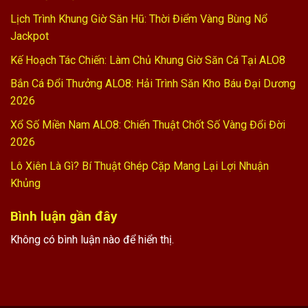
Lịch Trình Khung Giờ Săn Hũ: Thời Điểm Vàng Bùng Nổ
Jackpot
Kế Hoạch Tác Chiến: Làm Chủ Khung Giờ Săn Cá Tại ALO8
Bắn Cá Đổi Thưởng ALO8: Hải Trình Săn Kho Báu Đại Dương
2026
Xổ Số Miền Nam ALO8: Chiến Thuật Chốt Số Vàng Đổi Đời
2026
Lô Xiên Là Gì? Bí Thuật Ghép Cặp Mang Lại Lợi Nhuận
Khủng
Bình luận gần đây
Không có bình luận nào để hiển thị.