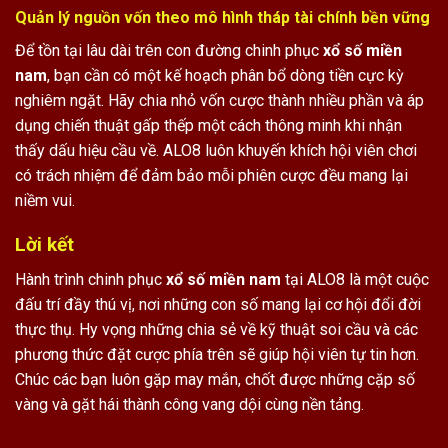
Quản lý nguồn vốn theo mô hình tháp tài chính bền vững
Để tồn tại lâu dài trên con đường chinh phục
xổ số miền
nam
, bạn cần có một kế hoạch phân bổ dòng tiền cực kỳ
nghiêm ngặt. Hãy chia nhỏ vốn cược thành nhiều phần và áp
dụng chiến thuật gấp thếp một cách thông minh khi nhận
thấy dấu hiệu cầu về. ALO8 luôn khuyến khích hội viên chơi
có trách nhiệm để đảm bảo mỗi phiên cược đều mang lại
niềm vui.
Lời kết
Hành trình chinh phục
xổ số miền nam
tại ALO8 là một cuộc
đấu trí đầy thú vị, nơi những con số mang lại cơ hội đổi đời
thực thụ. Hy vọng những chia sẻ về kỹ thuật soi cầu và các
phương thức đặt cược phía trên sẽ giúp hội viên tự tin hơn.
Chúc các bạn luôn gặp may mắn, chốt được những cặp số
vàng và gặt hái thành công vang dội cùng nền tảng.