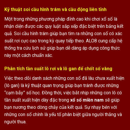
Kỹ thuật soi cầu hình trám và cầu động liên tỉnh
Một trong những phương pháp đỉnh cao khi chơi xổ số là
nhận diện được các quy luật sắp xếp đặc biệt trên bảng kết
quả. Soi cầu hình trám giúp bạn tìm ra những con số có xác
suất rơi cực cao trong kỳ quay tiếp theo. ALO8 cung cấp hệ
thống tra cứu lịch sử giúp bạn dễ dàng áp dụng công thức
này một cách chuẩn xác.
Phân tích tần suất lô rơi và lô gan để chốt số vàng
Việc theo dõi danh sách những con số đã lâu chưa xuất hiện
(lô gan) là kỹ thuật quan trọng giúp bạn tránh được những
“cạm bẫy” số học. Đồng thời, việc bắt nhịp những con lô có
tần suất xuất hiện dày đặc trong
xổ số miền nam
sẽ giúp
bạn nương theo dòng chảy của kết quả. Sự nhạy bén với
những con số chính là yếu tố phân biệt giữa người thắng và
người thua.