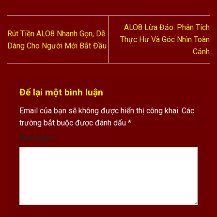
ALO8 Lừa Đảo: Phân Tích
Rút Tiền ALO8 Nhanh Gọn, Dễ
Thực Hư Và Góc Nhìn Toàn
Dàng Cho Người Mới Bắt Đầu
Cảnh
Để lại một bình luận
Email của bạn sẽ không được hiển thị công khai.
Các
trường bắt buộc được đánh dấu
*
Bình luận
*