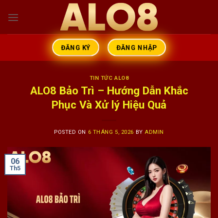
Skip
to
content
ĐĂNG NHẬP
ĐĂNG KÝ
TIN TỨC ALO8
ALO8 Bảo Trì – Hướng Dẫn Khắc
Phục Và Xử lý Hiệu Quả
POSTED ON
6 THÁNG 5, 2026
BY
ADMIN
06
Th5