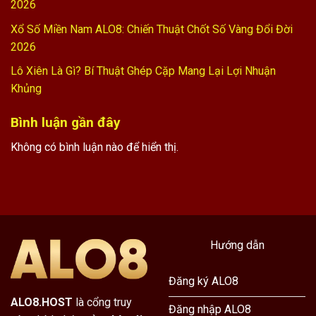
2026
Xổ Số Miền Nam ALO8: Chiến Thuật Chốt Số Vàng Đổi Đời
2026
Lô Xiên Là Gì? Bí Thuật Ghép Cặp Mang Lại Lợi Nhuận
Khủng
Bình luận gần đây
Không có bình luận nào để hiển thị.
Hướng dẫn
Đăng ký ALO8
ALO8.HOST
là cổng truy
Đăng nhập ALO8