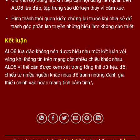
Giữ thái độ trung lập khi tiếp cận nội dung liên quan đến
ALO8 lừa đảo, tập trung vào dữ kiện thay vì cảm xúc.
Hình thành thói quen kiểm chứng lại trước khi chia sẻ để
tránh góp phần lan truyền những hiểu lầm không cần thiết.
Kết luận
ALO8 lừa đảo không nên được hiểu như một kết luận vội
vàng khi thông tin trên mạng còn nhiều chiều khác nhau.
ALO8 vì thế cần được xem xét trong tổng thể dữ liệu, đối
chiếu từ nhiều nguồn khác nhau để tránh những đánh giá
thiếu chính xác hoặc mang tính cảm tính.\