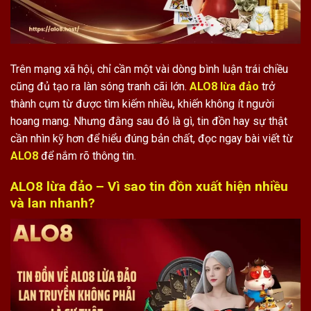
Trên mạng xã hội, chỉ cần một vài dòng bình luận trái chiều
cũng đủ tạo ra làn sóng tranh cãi lớn.
ALO8 lừa đảo
trở
thành cụm từ được tìm kiếm nhiều, khiến không ít người
hoang mang. Nhưng đằng sau đó là gì, tin đồn hay sự thật
cần nhìn kỹ hơn để hiểu đúng bản chất, đọc ngay bài viết từ
ALO8
để nắm rõ thông tin.
ALO8 lừa đảo – Vì sao tin đồn xuất hiện nhiều
và lan nhanh?