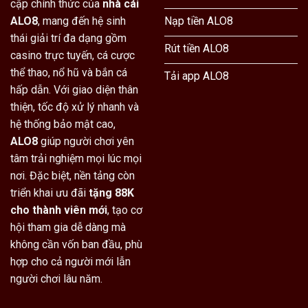
cập chính thức của
nhà cái
Nạp tiền ALO8
ALO8
, mang đến hệ sinh
thái giải trí đa dạng gồm
Rút tiền ALO8
casino trực tuyến, cá cược
thể thao, nổ hũ và bắn cá
Tải app ALO8
hấp dẫn. Với giao diện thân
thiện, tốc độ xử lý nhanh và
hệ thống bảo mật cao,
ALO8
giúp người chơi yên
tâm trải nghiệm mọi lúc mọi
nơi. Đặc biệt, nền tảng còn
triển khai ưu đãi
tặng 88K
cho thành viên mới
, tạo cơ
hội tham gia dễ dàng mà
không cần vốn ban đầu, phù
hợp cho cả người mới lẫn
người chơi lâu năm.