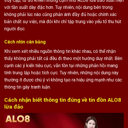
truy cập, từ đó khiến những cụm như ALO8 lừa đảo xuất hiện
với tần suất dày đặc hơn. Tuy nhiên, nội dung bên trong
không phải lúc nào cũng phản ánh đầy đủ hoặc chính xác
bản chất sự việc, mà đôi khi chỉ tập trung vào yếu tố thu hút
người đọc.
Cách nhìn cân bằng
Khi xem xét nhiều nguồn thông tin khác nhau, có thể nhận
thấy không phải tất cả đều đi theo một hướng duy nhất. Bên
cạnh các ý kiến tiêu cực, vẫn tồn tại những phản hồi mang
tính trung lập hoặc tích cực. Tuy nhiên, những nội dung này
thường ít được chú ý vì không tạo ra hiệu ứng mạnh như các
thông tin gây tranh luận.
Cách nhận biết thông tin đúng về tin đồn ALO8
lừa đảo