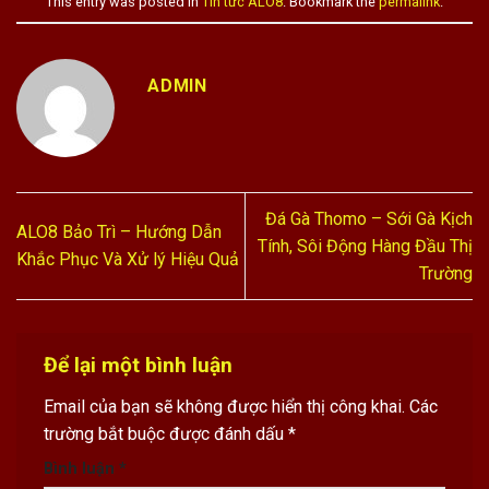
This entry was posted in
Tin tức ALO8
. Bookmark the
permalink
.
ADMIN
Đá Gà Thomo – Sới Gà Kịch
ALO8 Bảo Trì – Hướng Dẫn
Tính, Sôi Động Hàng Đầu Thị
Khắc Phục Và Xử lý Hiệu Quả
Trường
Để lại một bình luận
Email của bạn sẽ không được hiển thị công khai.
Các
trường bắt buộc được đánh dấu
*
Bình luận
*